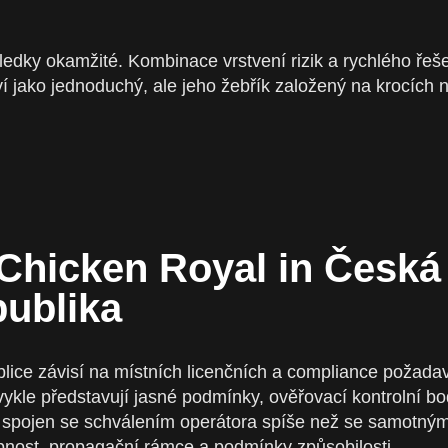
ledky okamžité. Kombinace vrstvení rizik a rychlého řeš
 jako jednoduchý, ale jeho žebřík založený na krocích n
 Chicken Royal in Česká
publika
lice závisí na místních licenčních a compliance požadav
vykle představují jasné podmínky, ověřovací kontrolní bo
ulu spojen se schválením operátora spíše než se samotným
pnost, propagační rámce a podmínky způsobilosti.