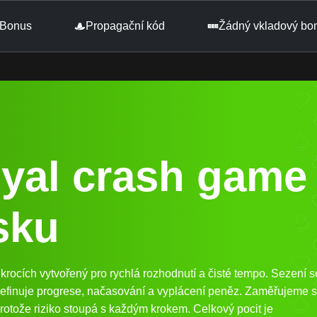
Bonus
Propagační kód
Žádný vkladový bo
yal crash game
sku
krocích vytvořený pro rychlá rozhodnutí a čisté tempo. Sezení s
definuje progrese, načasování a vyplácení peněz. Zaměřujeme 
 protože riziko stoupá s každým krokem. Celkový pocit je