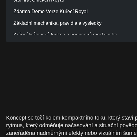
Zdarma Demo Verze Kuřecí Royal
Základní mechanika, pravidla a výsledky
Kuřecí královská funkce a bonusová mechanika
Kuřecí Royal RTP, volatilita a potenciál maximální výhry
Jak přistupovat ke kuřecímu královskému zodpovědně
Hraní Chicken Royal Online Za Skutečné Peníze v Česk
Vklady, Platby & Odpovědná hra v České republice
Mobilní verze Chicken Royal
Časté otázky o kuřecí královštině
Koncept se točí kolem kompaktního toku, který staví p
rytmus, který odměňuje načasování a situační povědomí
zaneřáděna nadměrnými efekty nebo vizuálním šumem