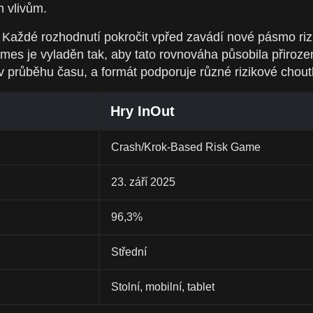
 vlivům.
Každé rozhodnutí pokročit vpřed zavádí nové pásmo rizik
es je vyladěn tak, aby tato rovnováha působila přirozen
v průběhu času, a formát podporuje různé rizikové choutky
Hry InOut
Crash/Krok-Based Risk Game
23. září 2025
96,3%
Střední
Stolní, mobilní, tablet