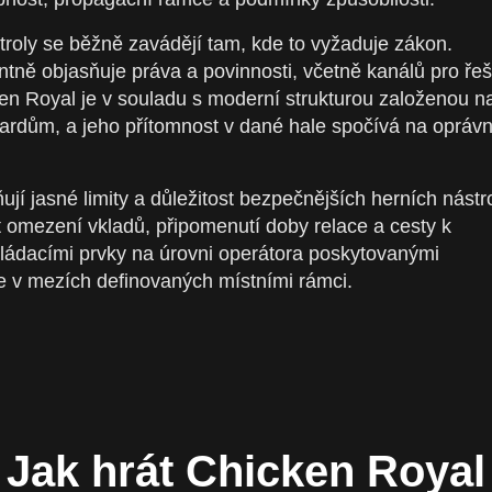
ntroly se běžně zavádějí tam, kde to vyžaduje zákon.
entně objasňuje práva a povinnosti, včetně kanálů pro ře
ken Royal je v souladu s moderní strukturou založenou n
ardům, a jeho přítomnost v dané hale spočívá na opráv
í jasné limity a důležitost bezpečnějších herních nástro
t omezení vkladů, připomenutí doby relace a cesty k
ládacími prvky na úrovni operátora poskytovanými
de v mezích definovaných místními rámci.
Jak hrát Chicken Royal