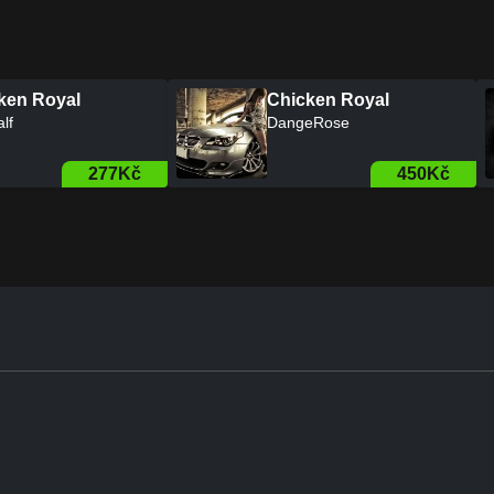
ken Royal
Chicken Royal
Gandalf
262Kč
277Kč