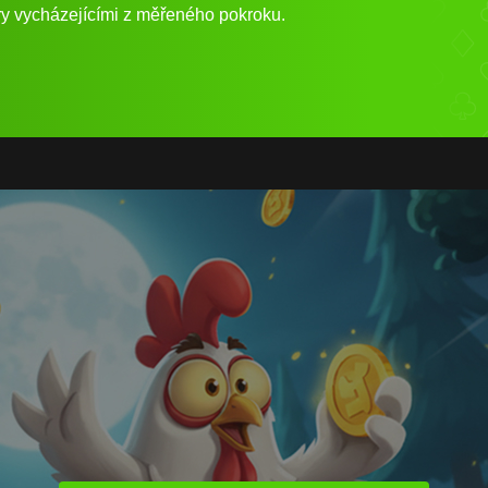
tory vycházejícími z měřeného pokroku.