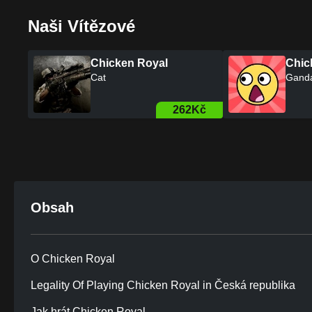
Naši Vítězové
Chicken Royal
Chic
Sweet road
Cat
395Kč
Obsah
O Chicken Royal
Legality Of Playing Chicken Royal in Česká republika
Jak hrát Chicken Royal