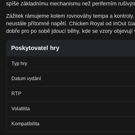
spíše základnímu mechanismu než periferním rušivým
Zážitek rámujeme kolem rovnováhy tempa a kontroly. 
neustále přítomné napětí. Chicken Royal od InOut Gam
dobře pro po sobě jdoucí běhy, kde se vzory objevují 
Poskytovatel hry
Typ hry
Datum vydání
RTP
Volatilita
Kompatibilita