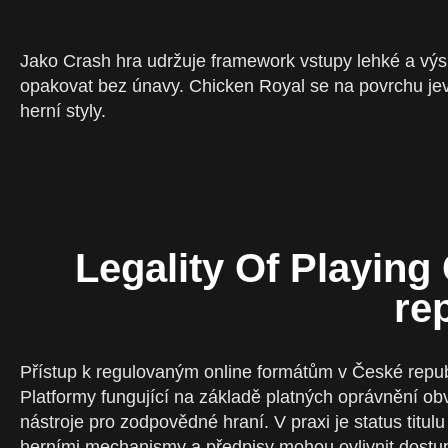
Jako Crash hra udržuje framework vstupy lehké a výs
opakovat bez únavy. Chicken Royal se na povrchu jeví
herní styly.
Legality Of Playing
re
Přístup k regulovaným online formátům v České repub
Platformy fungující na základě platných oprávnění ob
nástroje pro zodpovědné hraní. V praxi je status tit
herními mechanismy a předpisy mohou ovlivnit dostu