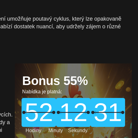
ení umožňuje poutavý cyklus, který lze opakovaně
abízí dostatek nuancí, aby udržely zájem o různé
Bonus 55%
Nabídka je platná:
52
12
30
cích.
dy a
i
Hodiny
Minuty
Sekundy