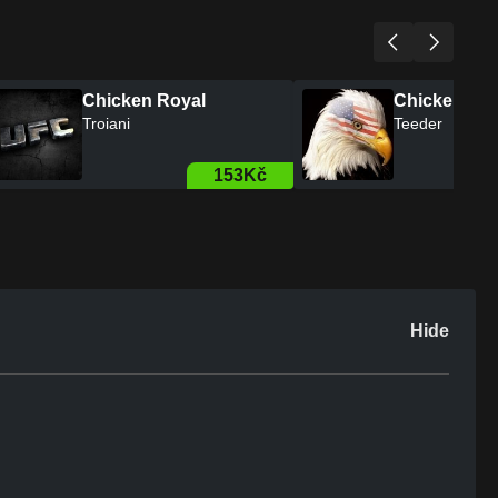
Chicken Royal
Chicken Roy
DangeRose
Troiani
450Kč
Hide