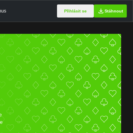
nus
Přihlásit se
Stáhnout
e
se