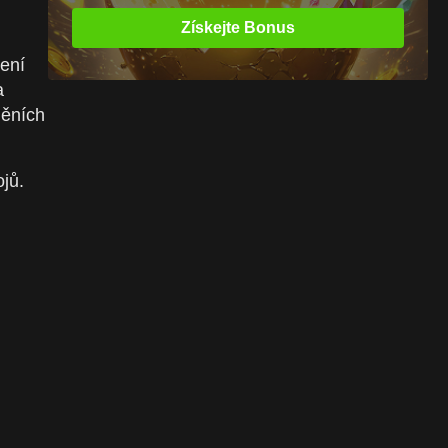
Získejte Bonus
šení
a
něních
jů.